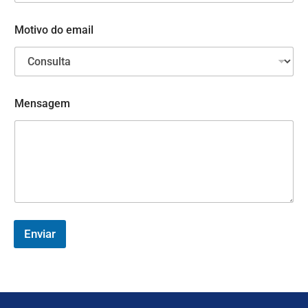
E
m
Motivo do email
a
i
l
e
m
a
Mensagem
i
l
Enviar