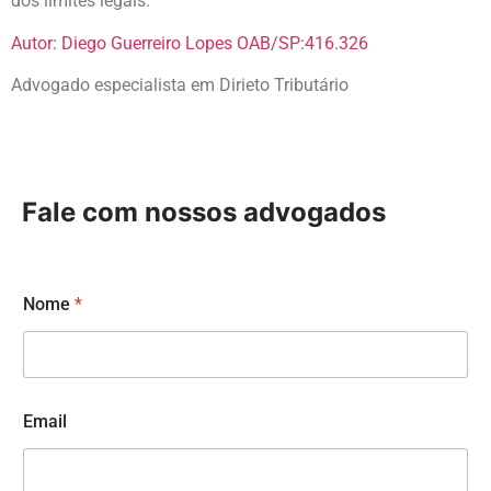
dos limites legais.
Autor: Diego Guerreiro Lopes OAB/SP:416.326
Advogado especialista em Dirieto Tributário
Fale com nossos advogados
Nome
*
E
Email
m
a
i
l