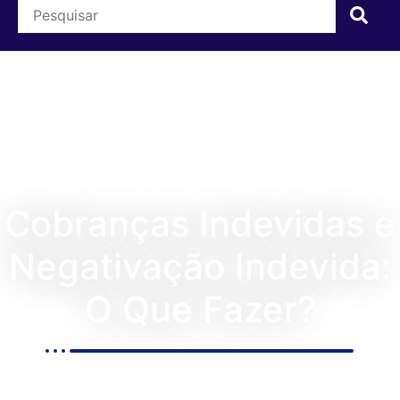
Cobranças Indevidas e
Negativação Indevida:
O Que Fazer?