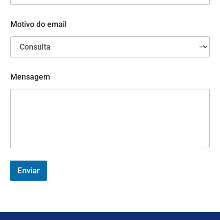
N
Motivo do email
o
m
e
E
m
a
Mensagem
i
l
d
o
Enviar