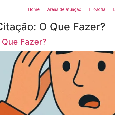
Home
Áreas de atuação
Filosofia
itação: O Que Fazer?
 Que Fazer?