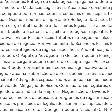
es Acessórias: Entrega de declarações e pagamento de trib
amento de Mudanças Legislativas: Atualização constante pa
o, composto por normas federais, estaduais e municipais, to
e a Gestão Tributária é Importante? Redução de Custos Uma
o da carga tributária dentro dos limites legais. Isso aume
ária brasileira é extensa e sujeita a alterações frequentes
rativas. Evitar Riscos Fiscais Tributos não pagos ou calc
idade do negócio. Aproveitamento de Benefícios Fiscais Ex
ores estratégicos ou regiões específicas. A identificação
uturada. O Papel do Advogado na Gestão Tributária Planej
nimizar a carga tributária dentro do escopo legal. Por exem
umido) pode representar uma economia significativa para 
vogado atua na elaboração de defesas administrativas ou j
Permanente Advogados especializados acompanham as mudan
atividade. Mitigação de Riscos Com auditorias regulares, 
egendo o patrimônio da empresa. Negociação de Dívidas Fi
parcelamentos ou adesões a programas de regularização f
elece os princípios da legalidade, isonomia e capacidade c
 ou ameaça a direitos. Código Tributário Nacional (CTN) A