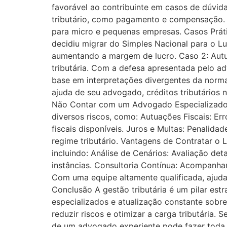
favorável ao contribuinte em casos de dúvida
tributário, como pagamento e compensação. L
para micro e pequenas empresas. Casos Prát
decidiu migrar do Simples Nacional para o Lu
aumentando a margem de lucro. Caso 2: Autuaç
tributária. Com a defesa apresentada pelo a
base em interpretações divergentes da norma
ajuda de seu advogado, créditos tributários 
Não Contar com um Advogado Especializado E
diversos riscos, como: Autuações Fiscais: E
fiscais disponíveis. Juros e Multas: Penalid
regime tributário. Vantagens de Contratar o 
incluindo: Análise de Cenários: Avaliação det
instâncias. Consultoria Contínua: Acompanhame
Com uma equipe altamente qualificada, ajuda
Conclusão A gestão tributária é um pilar es
especializados e atualização constante sobre
reduzir riscos e otimizar a carga tributária.
de um advogado experiente pode fazer toda 