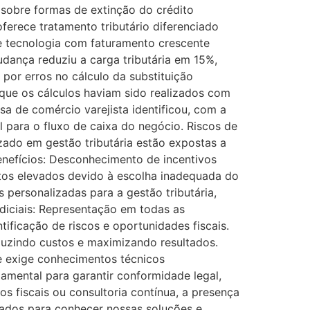
 sobre formas de extinção do crédito
erece tratamento tributário diferenciado
e tecnologia com faturamento crescente
dança reduziu a carga tributária em 15%,
por erros no cálculo da substituição
que os cálculos haviam sido realizados com
a de comércio varejista identificou, com a
l para o fluxo de caixa do negócio. Riscos de
do em gestão tributária estão expostas a
enefícios: Desconhecimento de incentivos
ustos elevados devido à escolha inadequada do
personalizadas para a gestão tributária,
udiciais: Representação em todas as
tificação de riscos e oportunidades fiscais.
duzindo custos e maximizando resultados.
de exige conhecimentos técnicos
amental para garantir conformidade legal,
os fiscais ou consultoria contínua, a presença
ados para conhecer nossas soluções e