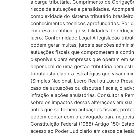
a carga tributária. Cumprimento de Obrigaçõ
riscos de autuações e penalidades. Acompanh
complexidade do sistema tributário brasileir
conhecimentos técnicos aprofundados. Por qu
empresa identificar possibilidades de reduçã
lucro. Conformidade Legal A legislação tribut
podem gerar multas, juros e sanções administ
autuações fiscais que comprometem a continu
disponíveis para empresas que operam em set
dependem de uma gestão tributária bem estr
tributarista elabora estratégias que visam mi
(Simples Nacional, Lucro Real ou Lucro Pres
caso de autuações ou disputas fiscais, o ad
infração e ações anulatórias. Consultoria 
sobre os impactos dessas alterações em sua 
antes que se tornem autuações fiscais, prot
podem contar com o advogado para negociar 
Constituição Federal (1988) Artigo 150: Estab
acesso ao Poder Judiciário em casos de lesão