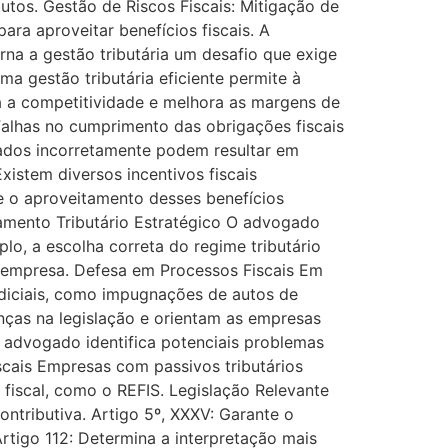
utos. Gestão de Riscos Fiscais: Mitigação de
ra aproveitar benefícios fiscais. A
rna a gestão tributária um desafio que exige
 gestão tributária eficiente permite à
nta a competitividade e melhora as margens de
. Falhas no cumprimento das obrigações fiscais
ulados incorretamente podem resultar em
istem diversos incentivos fiscais
 e o aproveitamento desses benefícios
amento Tributário Estratégico O advogado
plo, a escolha correta do regime tributário
a empresa. Defesa em Processos Fiscais Em
udiciais, como impugnações de autos de
ças na legislação e orientam as empresas
o advogado identifica potenciais problemas
scais Empresas com passivos tributários
iscal, como o REFIS. Legislação Relevante
ontributiva. Artigo 5º, XXXV: Garante o
rtigo 112: Determina a interpretação mais