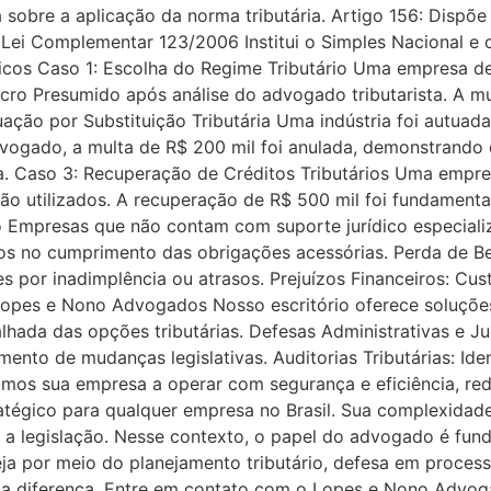
 sobre a aplicação da norma tributária. Artigo 156: Dispõe
ei Complementar 123/2006 Institui o Simples Nacional e of
icos Caso 1: Escolha do Regime Tributário Uma empresa d
cro Presumido após análise do advogado tributarista. A mu
ão por Substituição Tributária Uma indústria foi autuada 
dvogado, a multa de R$ 200 mil foi anulada, demonstrando 
. Caso 3: Recuperação de Créditos Tributários Uma empres
não utilizados. A recuperação de R$ 500 mil foi fundamenta
mpresas que não contam com suporte jurídico especializa
rros no cumprimento das obrigações acessórias. Perda de B
ades por inadimplência ou atrasos. Prejuízos Financeiros: C
Lopes e Nono Advogados Nosso escritório oferece soluções 
alhada das opções tributárias. Defesas Administrativas e J
nto de mudanças legislativas. Auditorias Tributárias: Iden
mos sua empresa a operar com segurança e eficiência, re
tratégico para qualquer empresa no Brasil. Sua complexida
 a legislação. Nesse contexto, o papel do advogado é fund
 Seja por meio do planejamento tributário, defesa em process
a diferença. Entre em contato com o Lopes e Nono Advog